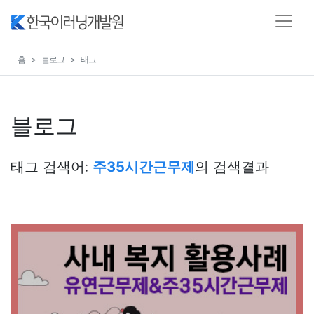
홈
블로그
태그
블로그
태그 검색어:
주35시간근무제
의 검색결과