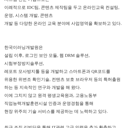
이례적으로
IDC
팀
,
콘텐츠 제작팀을 두고 온라인교육 컨설팅
,
운영
,
시스템 개발
,
콘텐츠
개발 등 다양한 온라인 교육 분야에 사업영역을 확보하고 있다
.
한국이러닝개발원은
설립 이후
,
로그인 보안 모듈
,
웹
DRM
솔루션
,
시험부정방지솔루션
,
레포트 모사방지툴 등을 개발하고 스마트폰과
QR
코드를
위용한 위변조 확인기술
,
컨텐츠 보호 브라우저 등의 특허출원
하는 등 지속적인 연구와 개발을 해 왔다
.
이에 그치지 않고 원격 평생교육원과
,
고용노동부
직업능력개발훈련시설 인증과 운영경험을 통해
현장 위주의 기술 서비스를 제공하는 데 노력하고 있다
.
최근 조직 리빌딩을 통해
IT
관련 고급 인력을 추가 확충하고