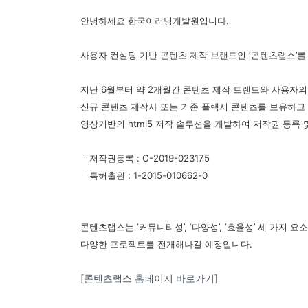
안녕하세요 한국이러닝개발원입니다
.
사용자 컨설팅 기반 콘텐츠 제작 브랜드인
‘
콘텐츠랩스
’
지난
6
월부터 약
2
개월간 콘텐츠 제작 트렌드와 사용자의
신규 콘텐츠 제작사 또는 기존 플랙시 콘텐츠를 보유하고
영상기반의
html5
저작 솔루션을 개발하여 저작권 등록 
ㆍ저작권등록 : C-2019-023175
ㆍ특허출원 : 1-2015-010662-0
콘텐츠랩스는
‘
커뮤니티성
’, ‘
다양성
’, ‘
효율성
’
세 가지 요
다양한 프로젝트를 전개해나갈 예정입니다
.
[콘텐츠랩스 홈페이지 바로가기]