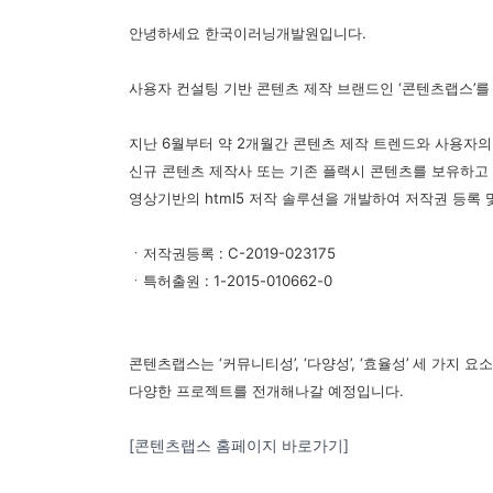
안녕하세요 한국이러닝개발원입니다
.
사용자 컨설팅 기반 콘텐츠 제작 브랜드인
‘
콘텐츠랩스
’
지난
6
월부터 약
2
개월간 콘텐츠 제작 트렌드와 사용자의
신규 콘텐츠 제작사 또는 기존 플랙시 콘텐츠를 보유하고
영상기반의
html5
저작 솔루션을 개발하여 저작권 등록 
ㆍ저작권등록 : C-2019-023175
ㆍ특허출원 : 1-2015-010662-0
콘텐츠랩스는
‘
커뮤니티성
’, ‘
다양성
’, ‘
효율성
’
세 가지 요
다양한 프로젝트를 전개해나갈 예정입니다
.
[콘텐츠랩스 홈페이지 바로가기]