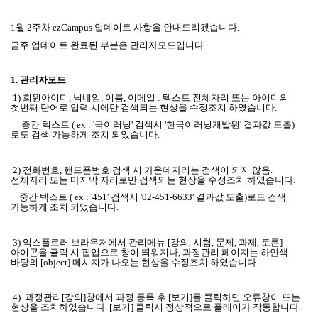
1
월 2
주차
ezCampus
업데이트 사항을 안내드리겠습니다
.
금주 업데이트 완료된 부분은 관리자모드
입니다.
1.
관리자모드
1) 회원아이디, 닉네임, 이름, 이메일 : 텍스트 전체자리 또는 아이디의
첫번째 단어로 입력 시에만 검색되는 현상을 수정조치 하였습니다.
중간 텍스트 ( ex : '국이러닝' 검색시 '한국이러닝개발원' 결과값 도출)
로도 검색 가능하게 조치 되었습니다.
2) 전화번호, 핸드폰번호 검색 시 가운데자리는 검색이 되지 않음.
전체자리 또는 마지막 자리로만 검색되는 현상을 수정조치 하였습니다.
중간 텍스트 ( ex : '451' 검색시 '02-451-6633' 결과값 도출)로도 검색
가능하게 조치 되었습니다.
3) 익스플로러 브라우저에서 관리메뉴 [강의, 시험, 문제, 과제, 토론]
아이콘을 클릭 시 팝업으로 창이 띄워지나, 과정관리 페이지는 하얀색
바탕의 [object] 메시지가 나오는 현상을 수정조치 하였습니다.
4) 과정관리[강의]창에서 과정 등록 후 [보기]를 클릭하면 오류창이 뜨는
현상을 조치하였습니다. [보기] 클릭시 정상적으로 플레이가 작동합니다.