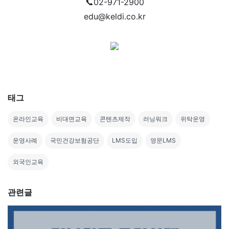
📞02-971-2900
edu@keldi.co.kr
태그
온라인교육
비대면교육
콘텐츠제작
러닝워크
위탁운영
운영사례
국민건강보험공단
LMS도입
영문LMS
외국인교육
관련글