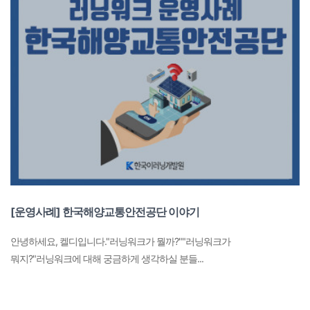
[운영사례] 한국해양교통안전공단 이야기
안녕하세요, 켈디입니다."러닝워크가 뭘까?""러닝워크가
뭐지?"러닝워크에 대해 궁금하게 생각하실 분들...